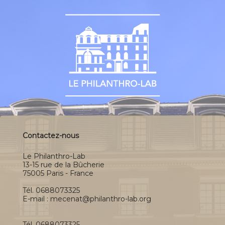
Contactez-nous
Le Philanthro-Lab
13-15 rue de la Bûcherie
75005 Paris - France
Tél. 0688073325
E-mail : mecenat@philanthro-lab.org
Tél. 0688073325